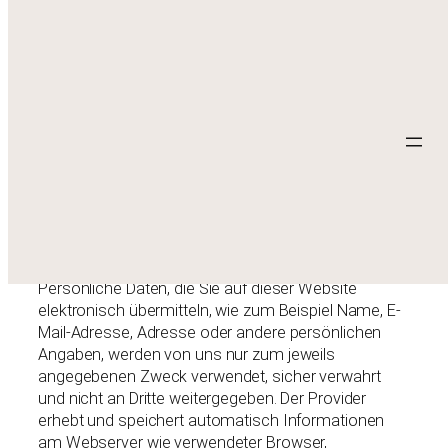
Zum
Datenschutzerklärung
Inhalt
springen
Wir legen großen Wert auf den Schutz Ihrer Daten.
Um Sie in vollem Umfang über die Verwendung
personenbezogener Daten zu informieren, bitten wir
Sie die folgenden Datenschutzhinweise zur Kenntnis
zu nehmen.
Persönliche Daten
Persönliche Daten, die Sie auf dieser Website
elektronisch übermitteln, wie zum Beispiel Name, E-
Mail-Adresse, Adresse oder andere persönlichen
Angaben, werden von uns nur zum jeweils
angegebenen Zweck verwendet, sicher verwahrt
und nicht an Dritte weitergegeben. Der Provider
erhebt und speichert automatisch Informationen
am Webserver wie verwendeter Browser,